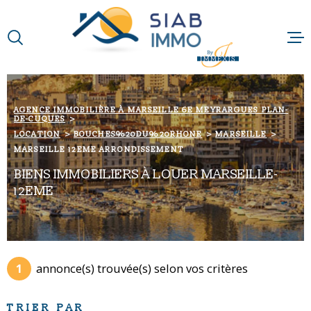
Aller
Aller
Aller
Aller
à
à
au
au
:
la
menu
contenu
VOTRE
recherche
principal
RECHERCHE
ACCUEIL
AGENCE IMMOBILIÈRE À MARSEILLE 6E MEYRARGUES PLAN-
DE-CUQUES
TYPE
QUI SOMMES-N
D'OFFRE
LOCATION
LOCATION
BOUCHES%20DU%20RHONE
MARSEILLE
MARSEILLE 12EME ARRONDISSEMENT
NOTRE RAISON 
TYPE
BIENS IMMOBILIERS À LOUER MARSEILLE-
DE
TYPE DE BIEN
BIEN
12EME
NOS MÉTIERS
VILLE
NOS PARTENAI
Budget
1
annonce(s) trouvée(s) selon vos critères
BUDGET
NOS ACTUALIT
Surface
TRIER PAR
SURFACE