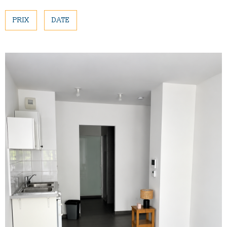
NOUS CONTAC
PLUS DE CRITÈRES
PRIX
DATE
Pièces
PIÈCES
RECHERCHER
RÉFÉRENCE
CRITÈRES SUPPLÉMENTAIRES
Piscine
Parking
Terrasse
VOIR LE BIEN