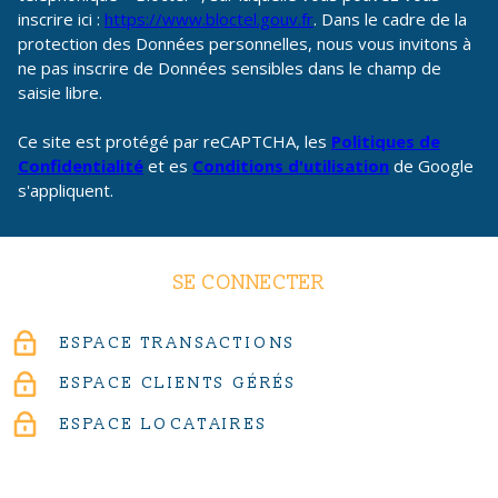
inscrire ici :
https://www.bloctel.gouv.fr
. Dans le cadre de la
protection des Données personnelles, nous vous invitons à
ne pas inscrire de Données sensibles dans le champ de
saisie libre.
Ce site est protégé par reCAPTCHA, les
Politiques de
Confidentialité
et es
Conditions d'utilisation
de Google
s'appliquent.
SE CONNECTER
ESPACE TRANSACTIONS
ESPACE CLIENTS GÉRÉS
ESPACE LOCATAIRES