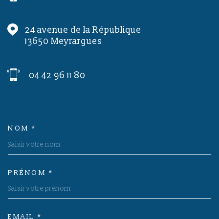
24 avenue de la République
13650
Meyrargues
04 42 96 11 80
NOM *
TRAD_MELTEM_VOSCOORDON
PRÉNOM *
EMAIL *