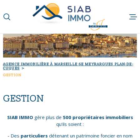
Aller
Aller
Aller
Aller
à
à
au
au
:
la
menu
contenu
VOTRE
recherche
principal
RECHERCHE
ACCUEIL
TYPE
QUI SOMMES-N
D'OFFRE
ACHETER
AGENCE IMMOBILIÈRE À MARSEILLE 6E MEYRARGUES PLAN-DE-
CUQUES
NOTRE RAISON 
TYPE
GESTION
DE
TYPE DE BIEN
BIEN
NOS MÉTIERS
VILLE
GESTION
NOS PARTENAI
Budget
SIAB IMMO
gère plus de
500 propriétaires immobiliers
BUDGET
qu’ils soient :
NOS ACTUALIT
- Des
particuliers
détenant un patrimoine foncier en nom