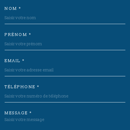
NOM *
TRAD_MELTEM_VOSCOORDON
PRÉNOM *
EMAIL *
TÉLÉPHONE *
MESSAGE *
TRAD_MELTEM_VOREDEMAND