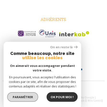
ADHÉRENTS
On en reste là
Comme beaucoup, notre site
utilise les cookies
On aimerait vous accompagner pendant
votre visite.
En poursuivant, vous acceptez l'utilisation des
cookies par ce site, afin de vous proposer des
contenus adaptés et réaliser des statistiques !
PARAMÉTRER
OK POUR MOI !
© 2026 | Tous droits réservés | Traduction powered by Google |
Nos Honoraires
Plan Du Site
Mentions Légales
Admin
Nos Liens
Politique RGPD
Cookies