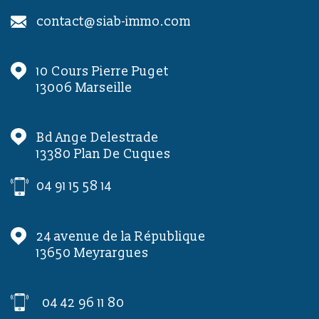
contact@siab-immo.com
10 Cours Pierre Puget
13006
Marseille
Bd Ange Delestrade
13380
Plan De Cuques
04 91 15 58 14
24 avenue de la République
13650
Meyrargues
04 42 96 11 80