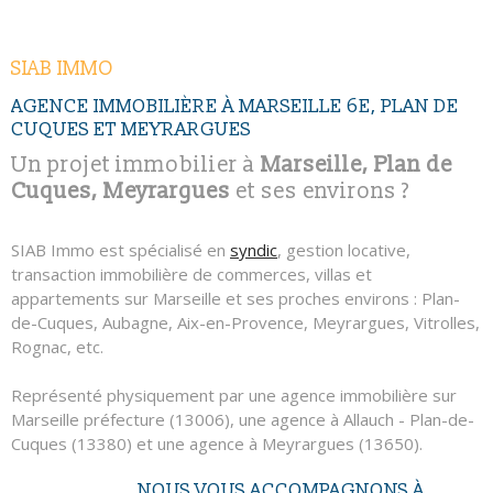
NOUS CONTAC
RECHERCHER
SIAB IMMO
AGENCE IMMOBILIÈRE À MARSEILLE 6E, PLAN DE
CUQUES ET MEYRARGUES
Un projet immobilier à
Marseille, Plan de
Cuques, Meyrargues
et ses environs ?
SIAB Immo est spécialisé en
syndic
, gestion locative,
transaction immobilière de commerces, villas et
appartements sur Marseille et ses proches environs : Plan-
de-Cuques, Aubagne, Aix-en-Provence, Meyrargues, Vitrolles,
Rognac, etc.
Représenté physiquement par une agence immobilière sur
Marseille préfecture (13006), une agence à Allauch - Plan-de-
Cuques (13380) et une agence à Meyrargues (13650).
NOUS VOUS ACCOMPAGNONS À
SIAB Immo c'est plus de 1000 lots en gestion, du studio à