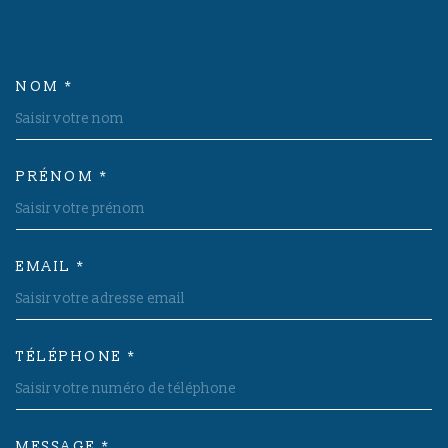
NOM *
TRAD_MELTEM_VOSCOORDON
PRÉNOM *
EMAIL *
TÉLÉPHONE *
MESSAGE *