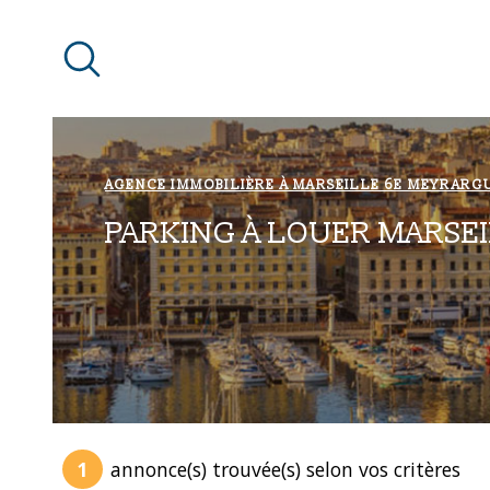
Aller
Aller
Aller
Aller
à
à
au
au
:
la
menu
contenu
recherche
principal
AGENCE IMMOBILIÈRE À MARSEILLE 6E MEYRARG
PARKING À LOUER MARSE
1
annonce(s) trouvée(s) selon vos critères