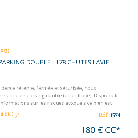
3013)
PARKING DOUBLE - 178 CHUTES LAVIE -
idence récente, fermée et sécurisée, nous
e place de parking double (en enfilade). Disponible
 informations sur les risques auxquels ce bien est
isponibles sur le site Géorisques : www. georisques.
Réf :
1574
NNER
informations sur les risques auxquels ce bien est
isponibles sur le site Géorisques
180 €
CC*