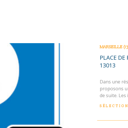
MARSEILLE (1
PLACE DE 
13013
Dans une rés
proposons un
de suite. Les
N
exposé sont d
SÉLECTIO
gouv. fr Les 
exposé sont d