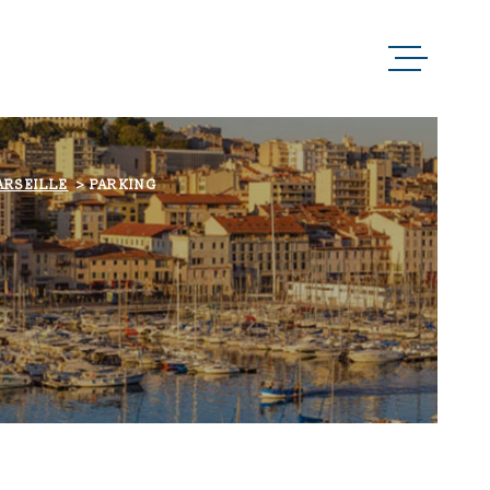
ACCUEIL
QUI SOMMES-NOUS 
ARSEILLE
PARKING
NOTRE RAISON D’Ê
NOS MÉTIERS
NOS PARTENAIRES
NOS ACTUALITÉS
NOUS CONTACTER