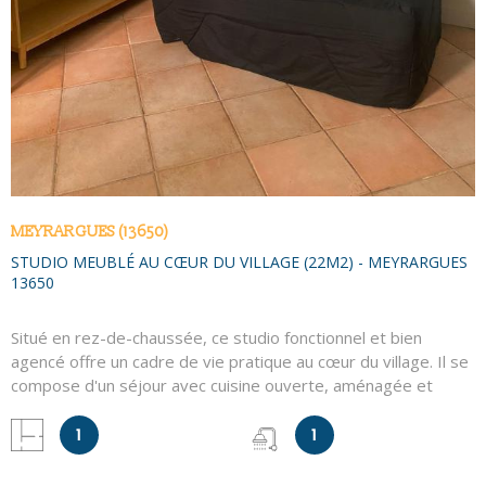
MEYRARGUES (13650)
STUDIO MEUBLÉ AU CŒUR DU VILLAGE (22M2) - MEYRARGUES
13650
Situé en rez-de-chaussée, ce studio fonctionnel et bien
agencé offre un cadre de vie pratique au cœur du village. Il se
compose d'un séjour avec cuisine ouverte, aménagée et
équipée, ainsi que d'une salle d'eau avec WC. Logement
meublé, prêt à accueillir son futur occupant. Loyer : 496 €
1
1
charges comprises (20 € charges) Dépôt de garantie : 952 €
Frais d'agence : 217,69 € Contactez-nous dès maintenant