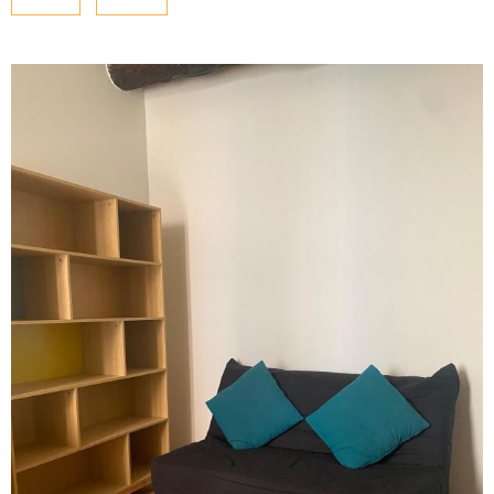
NOUS CONTAC
PLUS DE CRITÈRES
Pièces
PIÈCES
RECHERCHER
RÉFÉRENCE
CRITÈRES SUPPLÉMENTAIRES
Piscine
Parking
Terrasse
VOIR LE BIEN