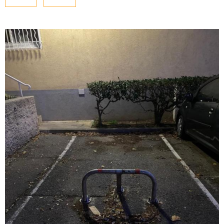
NOUS CONTAC
PLUS DE CRITÈRES
Pièces
PIÈCES
RECHERCHER
RÉFÉRENCE
CRITÈRES SUPPLÉMENTAIRES
Piscine
Parking
Terrasse
VOIR LE BIEN