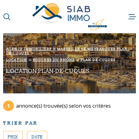
Aller
Aller
Aller
Aller
à
à
au
au
:
la
menu
contenu
VOTRE
recherche
principal
RECHERCHE
ACCUEIL
AGENCE IMMOBILIÈRE À MARSEILLE 6E MEYRARGUES PLAN-
DE-CUQUES
TYPE
QUI SOMMES-N
D'OFFRE
LOCATION
LOCATION
BOUCHES DU RHONE
PLAN DE CUQUES
LOCATION PLAN-DE-CUQUES
NOTRE RAISON 
TYPE
DE
TYPE DE BIEN
BIEN
NOS MÉTIERS
VILLE
1
annonce(s) trouvée(s) selon vos critères
NOS PARTENAI
Budget
BUDGET
TRIER PAR
NOS ACTUALIT
Surface
PRIX
DATE
SURFACE