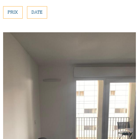
NOUS CONTAC
PLUS DE CRITÈRES
PRIX
DATE
Pièces
PIÈCES
RECHERCHER
RÉFÉRENCE
CRITÈRES SUPPLÉMENTAIRES
Piscine
Parking
Terrasse
VOIR LE BIEN