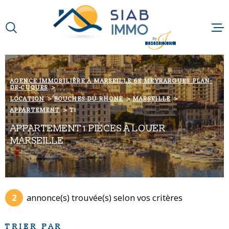
Aller
Aller
Aller
Aller
à
à
au
au
:
la
menu
contenu
VOTRE
recherche
principal
RECHERCHE
ACCUEIL
AGENCE IMMOBILIÈRE À MARSEILLE 6E MEYRARGUES PLAN-
DE-CUQUES
TYPE
QUI SOMMES-N
D'OFFRE
LOCATION
LOCATION
BOUCHES DU RHONE
MARSEILLE
APPARTEMENT
T1
NOTRE RAISON 
TYPE
APPARTEMENT 1 PIÈCES À LOUER
DE
TYPE DE BIEN
BIEN
MARSEILLE
NOS MÉTIERS
VILLE
NOS PARTENAI
Budget
2
annonce(s) trouvée(s) selon vos critères
BUDGET
NOS ACTUALIT
Surface
TRIER PAR
SURFACE