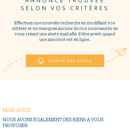
ANNONCE TROUVÉE
NOUS CONTAC
PLUS DE CRITÈRES
SELON VOS CRITÈRES
Pièces
PIÈCES
RECHERCHER
Effectuez une nouvelle recherche en modifiant vos
critères et ne manquez aucune de nos nouveautés en
RÉFÉRENCE
vous créant une alerte mail afin d'être averti quand
une annonce est en ligne.
CRITÈRES SUPPLÉMENTAIRES
Piscine
Parking
Activer une alerte
Terrasse
MAIS AUSSI
NOUS AVONS ÉGALEMENT DES BIENS À VOUS
PROPOSER