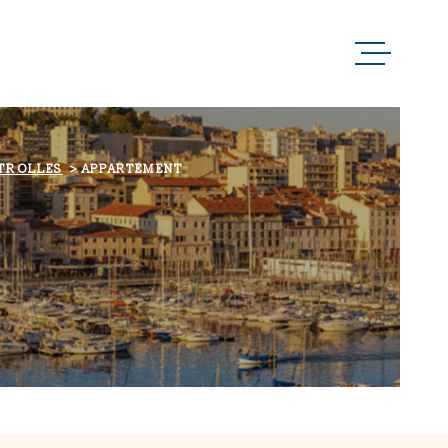
ACCUEIL
QUI SOMMES-NOUS 
ITROLLES
APPARTEMENT
NOTRE RAISON D’Ê
NOS MÉTIERS
NOS PARTENAIRES
NOS ACTUALITÉS
NOUS CONTACTER