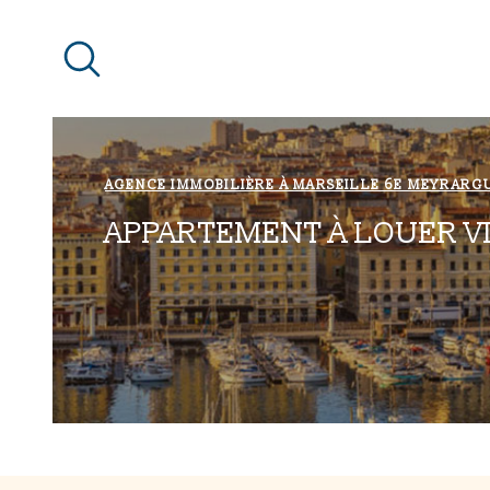
Aller
Aller
Aller
Aller
à
à
au
au
:
la
menu
contenu
recherche
principal
AGENCE IMMOBILIÈRE À MARSEILLE 6E MEYRARG
APPARTEMENT À LOUER V