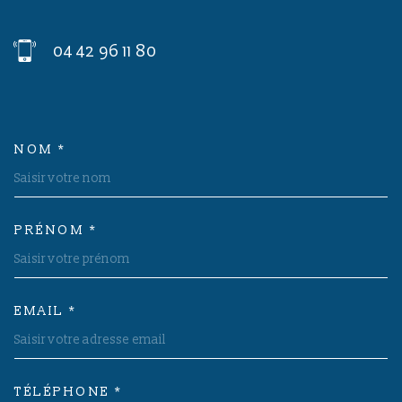
04 42 96 11 80
NOM *
TRAD_MELTEM_VOSCOORDON
PRÉNOM *
EMAIL *
TÉLÉPHONE *