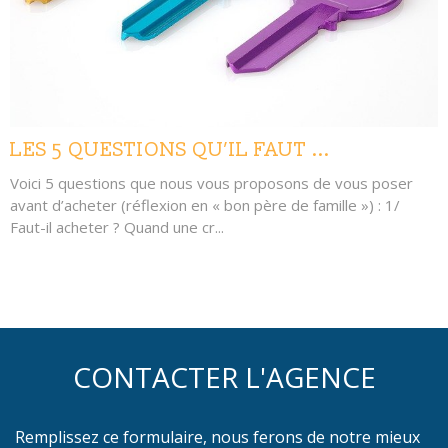
LES 5 QUESTIONS QU’IL FAUT ...
Voici 5 questions que nous vous proposons de vous poser
avant d’acheter (réflexion en « bon père de famille ») : 1/
Faut-il acheter ? Quand une cr...
CONTACTER L'AGENCE
Remplissez ce formulaire, nous ferons de notre mieux