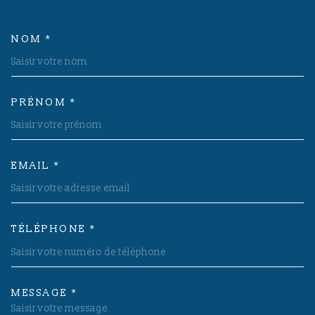
NOM *
TRAD_MELTEM_VOSCOORDON
PRÉNOM *
EMAIL *
TÉLÉPHONE *
MESSAGE *
TRAD_MELTEM_VOREDEMAND