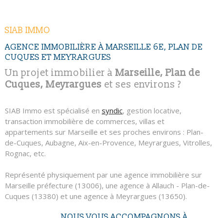
NOUS CONTAC
RECHERCHER
SIAB IMMO
AGENCE IMMOBILIÈRE À MARSEILLE 6E, PLAN DE
CUQUES ET MEYRARGUES
Un projet immobilier à
Marseille, Plan de
Cuques, Meyrargues
et ses environs ?
SIAB Immo est spécialisé en
syndic
, gestion locative,
transaction immobilière de commerces, villas et
appartements sur Marseille et ses proches environs : Plan-
de-Cuques, Aubagne, Aix-en-Provence, Meyrargues, Vitrolles,
Rognac, etc.
Représenté physiquement par une agence immobilière sur
Marseille préfecture (13006), une agence à Allauch - Plan-de-
Cuques (13380) et une agence à Meyrargues (13650).
NOUS VOUS ACCOMPAGNONS À
SIAB Immo c'est plus de 1000 lots en gestion, du studio à