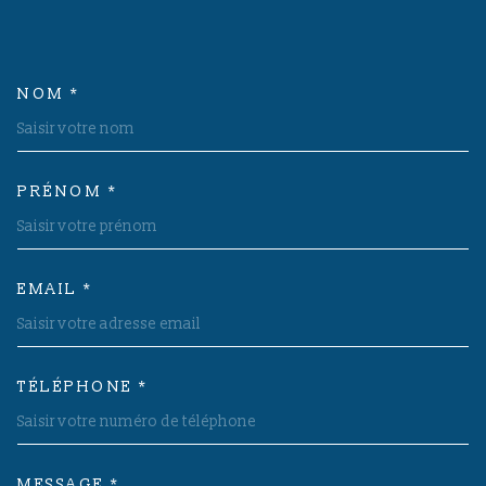
NOM *
TRAD_MELTEM_VOSCOORDON
PRÉNOM *
EMAIL *
TÉLÉPHONE *
MESSAGE *