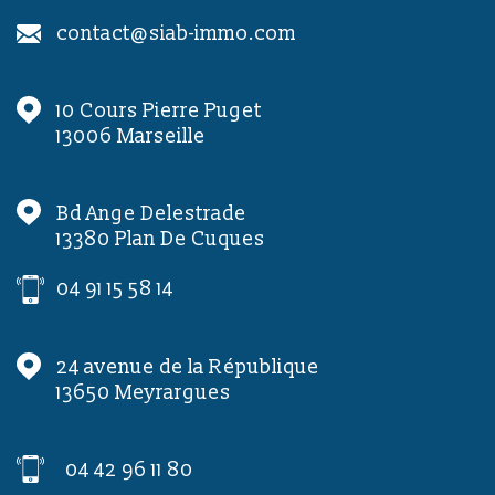
contact@siab-immo.com
10 Cours Pierre Puget
13006
Marseille
Bd Ange Delestrade
13380
Plan De Cuques
04 91 15 58 14
24 avenue de la République
13650
Meyrargues
04 42 96 11 80