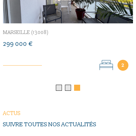
SEILLE (13007)
MARSE
9 000 €
299 
1
1
ACTUS
SUIVRE TOUTES NOS
ACTUALITÉS