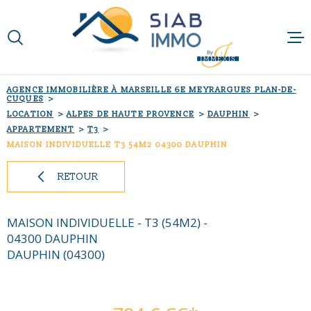
Aller
Aller
Aller
Aller
à
à
au
au
:
la
menu
contenu
VOTRE
recherche
principal
RECHERCHE
ACCUEIL
AGENCE IMMOBILIÈRE À MARSEILLE 6E MEYRARGUES PLAN-DE-
CUQUES
LOCATION
ALPES DE HAUTE PROVENCE
DAUPHIN
TYPE
QUI SOMMES-N
D'OFFRE
APPARTEMENT
T3
LOCATION
MAISON INDIVIDUELLE T3 54M2 04300 DAUPHIN
NOTRE RAISON 
TYPE
DE
RETOUR
TYPE DE BIEN
BIEN
NOS MÉTIERS
VILLE
MAISON INDIVIDUELLE - T3 (54M2) -
04300 DAUPHIN
NOS PARTENAI
DAUPHIN (04300)
Budget
BUDGET
NOS ACTUALIT