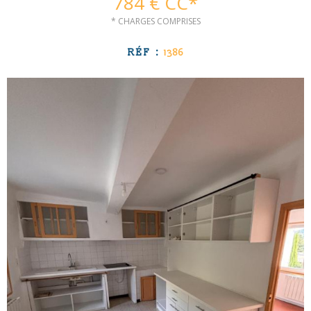
784 €
CC*
NOUS CONTAC
RECHERCHER
* CHARGES COMPRISES
RÉF :
1386