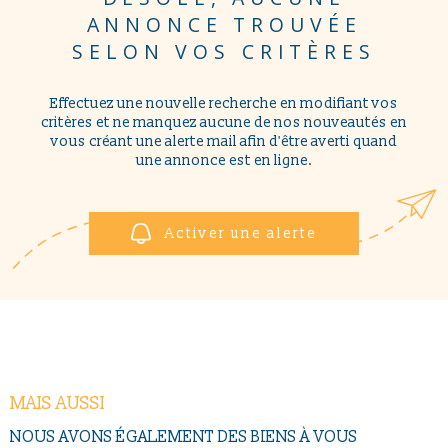
NOUS CONTAC
PLUS DE CRITÈRES
ANNONCE TROUVÉE
Pièces
SELON VOS CRITÈRES
PIÈCES
RECHERCHER
Effectuez une nouvelle recherche en modifiant vos
RÉFÉRENCE
critères et ne manquez aucune de nos nouveautés en
vous créant une alerte mail afin d'être averti quand
une annonce est en ligne.
CRITÈRES SUPPLÉMENTAIRES
Piscine
Parking
Terrasse
Activer une alerte
MAIS AUSSI
NOUS AVONS ÉGALEMENT DES BIENS À VOUS