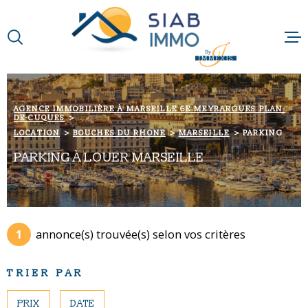
Aller
Aller
Aller
Aller
à
à
au
au
:
la
menu
contenu
VOTRE
recherche
principal
RECHERCHE
ACCUEIL
AGENCE IMMOBILIÈRE À MARSEILLE 6E MEYRARGUES PLAN-
DE-CUQUES
TYPE
QUI SOMMES-N
D'OFFRE
LOCATION
LOCATION
BOUCHES DU RHONE
MARSEILLE
PARKING
PARKING À LOUER MARSEILLE
NOTRE RAISON 
TYPE
DE
TYPE DE BIEN
BIEN
NOS MÉTIERS
VILLE
1
annonce(s) trouvée(s) selon vos critères
NOS PARTENAI
Budget
BUDGET
TRIER PAR
NOS ACTUALIT
Surface
PRIX
DATE
SURFACE