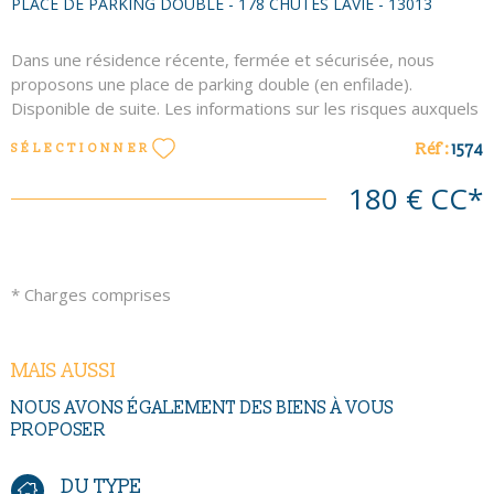
PLACE DE PARKING DOUBLE - 178 CHUTES LAVIE - 13013
Dans une résidence récente, fermée et sécurisée, nous
proposons une place de parking double (en enfilade).
Disponible de suite. Les informations sur les risques auxquels
ce bien est exposé sont disponibles sur le site Géorisques :
Réf :
1574
SÉLECTIONNER
www. georisques. gouv. fr Les informations sur les risques
auxquels ce bien est exposé sont disponibles sur le site
180 €
CC*
Géorisques
* Charges comprises
MAIS AUSSI
NOUS AVONS ÉGALEMENT DES BIENS À VOUS
PROPOSER
DU TYPE